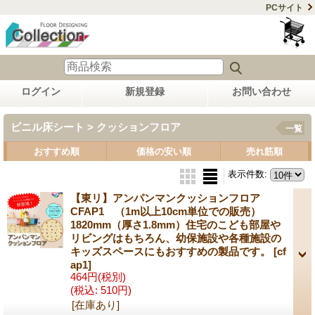
PCサイト
ログイン
新規登録
お問い合わせ
ビニル床シート > クッションフロア
一覧
おすすめ順
価格の安い順
売れ筋順
表示件数
:
【東リ】アンパンマンクッションフロア
CFAP1 （1m以上10cm単位での販売）
1820mm（厚さ1.8mm）住宅のこども部屋や
リビングはもちろん、幼保施設や各種施設の
キッズスペースにもおすすめの製品です。
[cf
ap1]
464円
(税別)
(税込
:
510円)
[在庫あり]