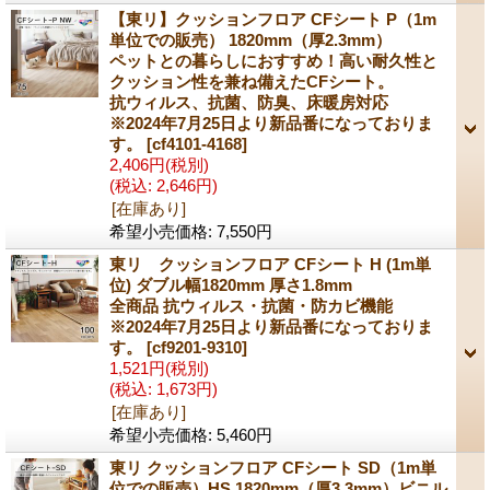
【東リ】クッションフロア CFシート P（1m
単位での販売） 1820mm（厚2.3mm）
ペットとの暮らしにおすすめ！高い耐久性と
クッション性を兼ね備えたCFシート。
抗ウィルス、抗菌、防臭、床暖房対応
※2024年7月25日より新品番になっておりま
す。
[cf4101-4168]
2,406円
(税別)
(税込
:
2,646円)
[在庫あり]
希望小売価格
:
7,550円
東リ クッションフロア CFシート H (1m単
位) ダブル幅1820mm 厚さ1.8mm
全商品 抗ウィルス・抗菌・防カビ機能
※2024年7月25日より新品番になっておりま
す。
[cf9201-9310]
1,521円
(税別)
(税込
:
1,673円)
[在庫あり]
希望小売価格
:
5,460円
東リ クッションフロア CFシート SD（1m単
位での販売）HS 1820mm（厚3.3mm）ビニル