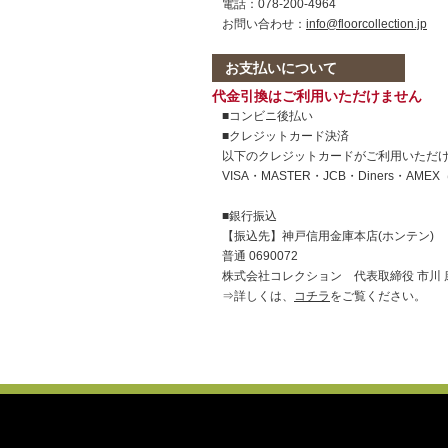
電話：078-200-4964
お問い合わせ：
info@floorcollection.jp
お支払いについて
代金引換はご利用いただけません
■コンビニ後払い
■クレジットカード決済
以下のクレジットカードがご利用いただ
VISA・MASTER・JCB・Diners・AM
■銀行振込
【振込先】神戸信用金庫本店(ホンテン)
普通 0690072
株式会社コレクション 代表取締役 市川 
⇒詳しくは、
コチラ
をご覧ください。
ページ コンテンツ