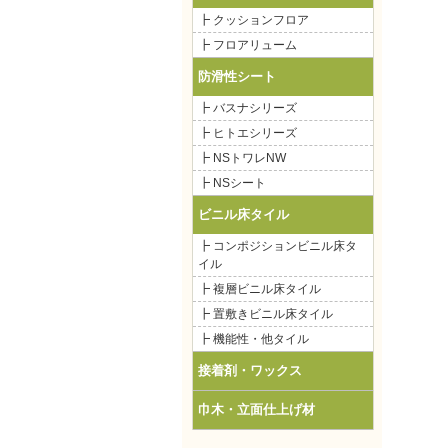
┣ クッションフロア
┣ フロアリューム
防滑性シート
┣ バスナシリーズ
┣ ヒトエシリーズ
┣ NSトワレNW
┣ NSシート
ビニル床タイル
┣ コンポジションビニル床タ
イル
┣ 複層ビニル床タイル
┣ 置敷きビニル床タイル
┣ 機能性・他タイル
接着剤・ワックス
巾木・立面仕上げ材