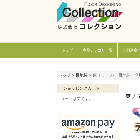
トップ
商品カテゴリ一覧
ご利用案
トップ
>
目地棒
>
東リ テーパー目地棒 全厚×
ショッピングカート
東リ 
カートは空です。