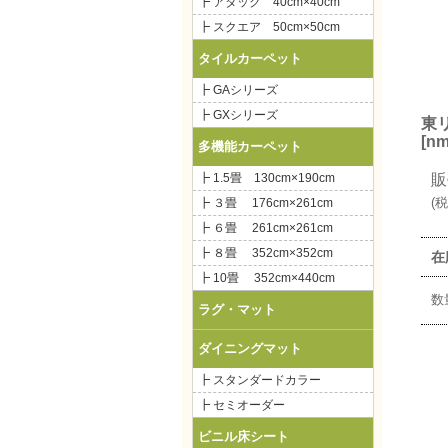
┣ アタック 40cm×40cm
┣ スクエア 50cm×50cm
タイルカーペット
┣ GAシリーズ
┣ GXシリーズ
東リ
[
nm
多機能カーペット
販
┣ 1.5畳 130cm×190cm
(
税
┣ ３畳 176cm×261cm
┣ ６畳 261cm×261cm
┣ ８畳 352cm×352cm
在
┣ 10畳 352cm×440cm
数
ラグ・
マット
ダイニングマット
┣ スタンダードカラー
┣ セミオーダー
ビニル床シート