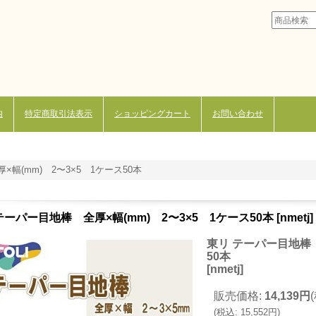
内
特定商取引法表示
ショッピングカート
お問い合わせ
幅(mm) 2〜3×5 1ケース50本
テーパー目地棒 全厚×幅(mm) 2〜3×5 1ケース50本
[
nmetj
]
東リ テーパー目地棒 
50本
[
nmetj
]
販売価格
:
14,139円
(
税込
:
15,552円
)