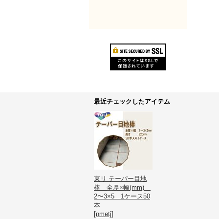
最近チェックしたアイテム
東リ テーパー目地
棒 全厚×幅(mm)
2〜3×5 1ケース50
本
[
nmetj
]