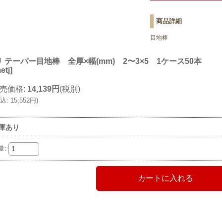
商品詳細
目地棒
 テーパー目地棒 全厚×幅(mm) 2〜3×5 1ケース50本
etj
]
売価格
:
14,139円
(税別)
込
:
15,552円
)
庫あり
量
: