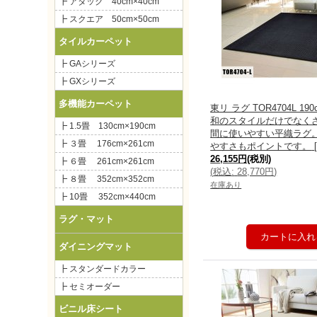
┣ アタック 40cm×40cm
┣ スクエア 50cm×50cm
タイルカーペット
┣ GAシリーズ
┣ GXシリーズ
多機能カーペット
東リ ラグ TOR4704L 190
和のスタイルだけでなく
┣ 1.5畳 130cm×190cm
間に使いやすい平織ラグ
┣ ３畳 176cm×261cm
やすさもポイントです。
26,155円
(税別)
┣ ６畳 261cm×261cm
(
税込
:
28,770円
)
┣ ８畳 352cm×352cm
在庫あり
┣ 10畳 352cm×440cm
ラグ・
マット
ダイニングマット
┣ スタンダードカラー
┣ セミオーダー
ビニル床シート