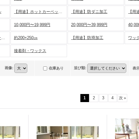
ル
【用途】ホットカーペット対応
【用途】防ダニ加工
【用
10,000円〜19,999円
20,000円〜39,999円
40,0
【infomtaion】 機能マーク＆取り扱いご注意
約200×250㎝
【用途】防滑加工
ワッ
接着剤・ワックス
画像
:
並び順
:
在庫あり
表
1
2
3
4
次
»