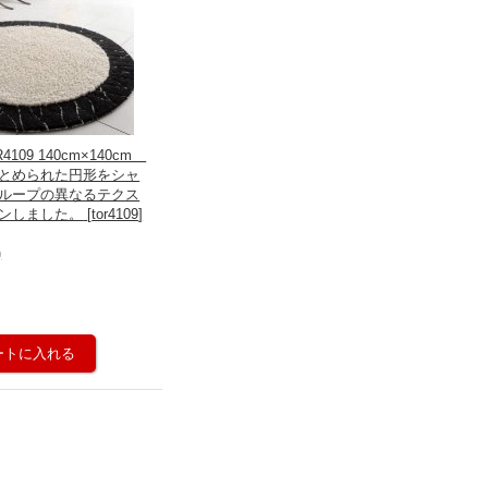
109 140cm×140cm
とめられた円形をシャ
ループの異なるテクス
ンしました。
[
tor4109
]
)