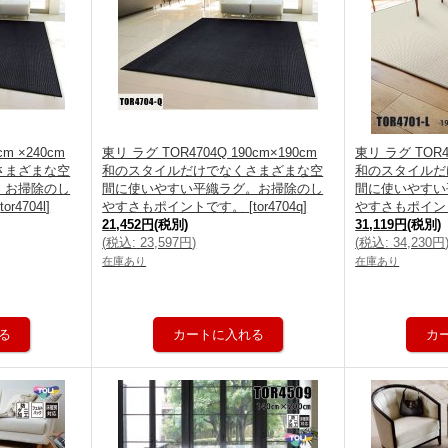
cm ×240cm
東リ ラグ TOR4704Q 190cm×190cm
東リ ラグ TOR47
さまざまな空
和のスタイルだけでなくさまざまな空
和のスタイルだ
。お掃除のし
間に使いやすい平織ラグ。お掃除のし
間に使いやすい
[
tor4704l
]
やすさもポイントです。
[
tor4704q
]
やすさもポイン
21,452円
(税別)
31,119円
(税別)
(
税込
:
23,597円
)
(
税込
:
34,230円
在庫あり
在庫あり