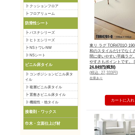
┣ クッションフロア
┣ フロアリューム
防滑性シート
┣ バスナシリーズ
┣ ヒトエシリーズ
東リ ラグ TOR4701Q 190
┣ NSトワレNW
和のスタイルだけでなく
┣ NSシート
間に使いやすい平織ラグ
やすさもポイントです。
ビニル床タイル
24,849円
(税別)
(
税込
:
27,333円
)
┣ コンポジションビニル床タ
在庫あり
イル
┣ 複層ビニル床タイル
┣ 置敷きビニル床タイル
┣ 機能性・他タイル
接着剤・ワックス
巾木・立面仕上げ材