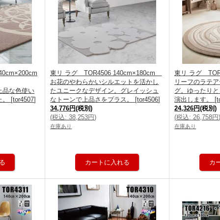
0cm×200cm
東リ ラグ TOR4506 140cm×180cm
東リ ラグ TOR4
お花のやわらかいシルエットを活かし
リーフのラテア
上品な色使い
たユニークなデザイン。グレイッシュ
グ。ゆったりと
た。
[
tor4507
]
なトーンで上品さをプラス。
[
tor4506
]
演出します。
[
t
34,776円
(税別)
24,326円
(税別)
(
税込
:
38,253円
)
(
税込
:
26,758円
在庫あり
在庫あり