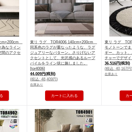
0cm×200cm
東リ ラグ TOR4006 140cm×200cm
東リ ラグ TOR4
作為なライン
同系色のラグが重なったような、ラグ
モノトーンでま
空間のアクセ
ジュアリーなパターン。さりげないア
ギー、カット、
クセントとして、光沢感のあるループ
チャーでデザイ
パイルをライン状に施しました。
36,516円
(税別)
[
tor4006
]
(
税込
:
40,167円
44,009円
(税別)
在庫あり
(
税込
:
48,409円
)
在庫あり