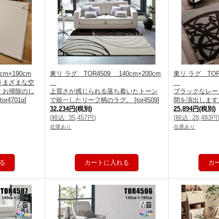
cm×190cm
東リ ラグ TOR4509 140cm×200cm
東リ ラグ TOR4
さまざまな空
。お掃除のし
上質さが感じられる落ち着いたトーン
ブラックなレー
[
tor4701q
]
で統一したリーフ柄のラグ。
[
tor4509
]
間を演出します
32,234円
(税別)
25,894円
(税別)
(
税込
:
35,457円
)
(
税込
:
28,483円
在庫あり
在庫あり