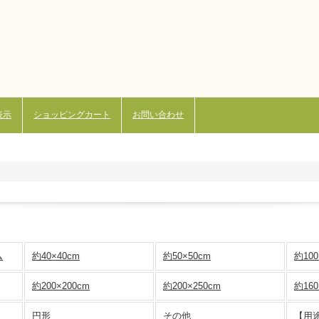
表示
ショッピングカート
お問い合わせ
ム
約40×40cm
約50×50cm
約100
約200×200cm
約200×250cm
約160
円形
その他
【用