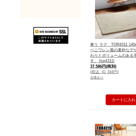
東リ ラグ TOR4311 14
ベニワレン風の素朴なデザ
わりとボリュームのある
す。
[
tor4311
]
37,586円
(税別)
(
税込
:
41,344円
)
在庫あり