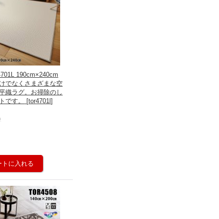
01L 190cm×240cm
けでなくさまざまな空
平織ラグ。お掃除のし
トです。
[
tor4701l
]
)