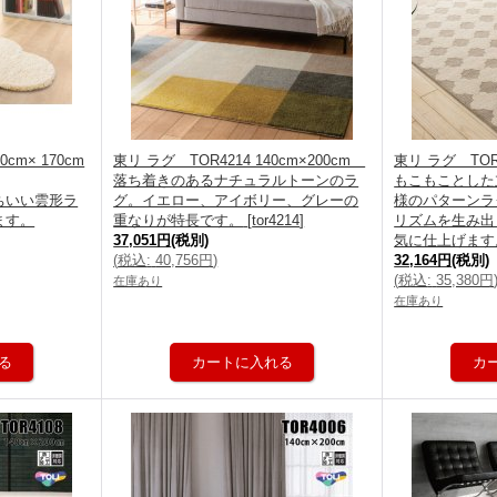
cm× 170cm
東リ ラグ TOR4214 140cm×200cm
東リ ラグ TOR4
落ち着きのあるナチュラルトーンのラ
もこもことした
ちいい雲形ラ
グ。イエロー、アイボリー、グレーの
様のパターンラ
ます。
重なりが特長です。
[
tor4214
]
リズムを生み出
37,051円
(税別)
気に仕上げます
(
税込
:
40,756円
)
32,164円
(税別)
(
税込
:
35,380円
在庫あり
在庫あり