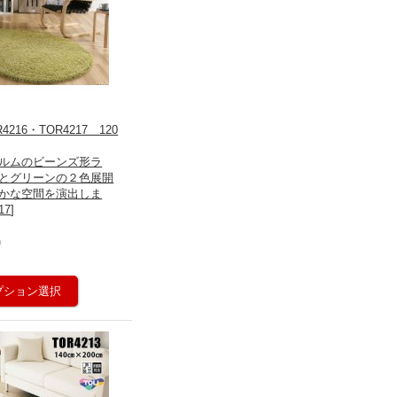
216・TOR4217 120
ルムのビーンズ形ラ
とグリーンの２色展開
かな空間を演出しま
17
]
)