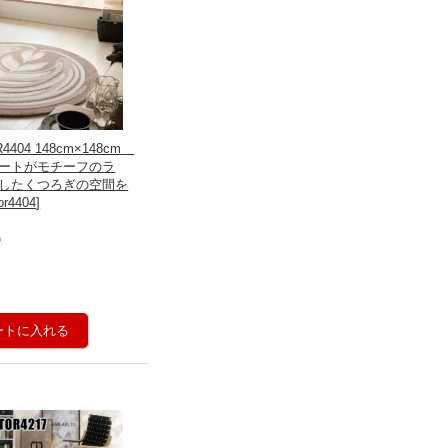
404 148cm×148cm
ートがモチーフのラ
したくつろぎの空間を
or4404
]
)