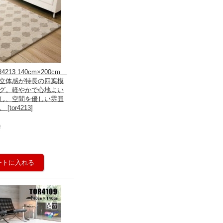
213 140cm×200cm
立体感が特長の四葉模
グ。軽やかで心地よい
し、空間を優しい雰囲
。
[
tor4213
]
)