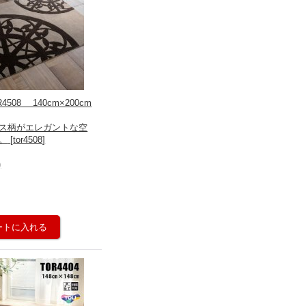
508 140cm×200cm
ス柄がエレガントな空
。
[
tor4508
]
)