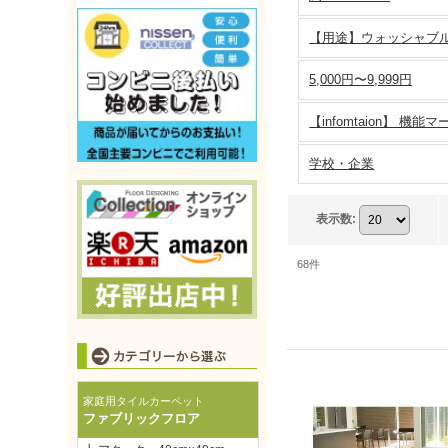
【用途】ウォッシャブ
5,000円〜9,999円
学校・企業
表示数
:
68
件
家庭用タイルカーペット
ファブリックフロア