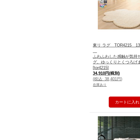
東リ ラグ TOR4215 130
ふわふわした感触が気持
グ。ゆっくりとくつろげ
[
tor4215
]
34,910円
(税別)
(
税込
:
38,401円
)
在庫あり