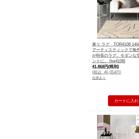
東リ ラグ TOR4108 14
アーティスティックで無
が特長のラグ。モダンな
ントに。
[
tor4108
]
41,868円
(税別)
(
税込
:
46,054円
)
在庫あり