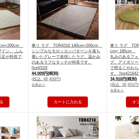
0cm×200cm
東リ ラグ TOR4310 140cm×200cm
東リ ラグ TOR4
イン。 ふん
シンプルなモロッカンパターンを落ち
cm× 180cm
毛足が特長で
着いたグレーで表現したラグ。温かみ
丸みのあるフォ
のあるラフなタッチが特長です。
グ。アイボリー
[
tor4310
]
で明るくやわら
44,009円
(税別)
す。
[
tor421642
(
税込
:
48,409円
)
34,910円
(税別)
(
税込
:
38,401円
在庫あり
在庫あり