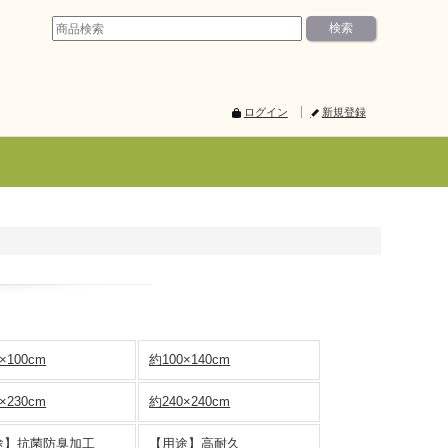
ログイン
新規登録
×100cm
約100×140cm
×230cm
約240×240cm
途】抗菌防臭加工
【用途】高耐久