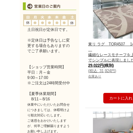
土日祝日が定休日です。
※定休日は予告なしに変
東リ ラグ TOR4507 14
更する場合もありますの
でご了承願います。
繊細なレースモチーフを
でシンプルに表現しまし
29,022円
(税別)
【ショップ営業時間】
(
税込
:
31,924円
)
平日：月～金
在庫あり
9:00～17:00
※ご注文は24時間受付中
【夏季休業期間】
8/11～8/16
休業中にいただいたお問合せ
につきましては、休暇明けよ
り順次対応いたします。
ご迷惑をおかけいたします
が、何卒ご理解賜りますよう
お願い申し上げます。