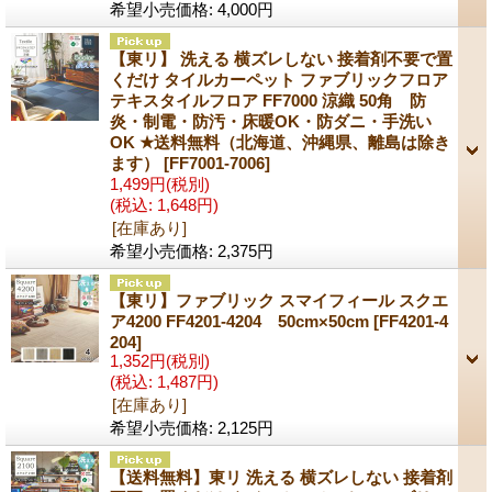
希望小売価格
:
4,000円
【東リ】 洗える 横ズレしない 接着剤不要で置
くだけ タイルカーペット ファブリックフロア
テキスタイルフロア FF7000 涼織 50角 防
炎・制電・防汚・床暖OK・防ダニ・手洗い
OK ★送料無料（北海道、沖縄県、離島は除き
ます）
[FF7001-7006]
1,499円
(税別)
(税込
:
1,648円)
[在庫あり]
希望小売価格
:
2,375円
【東リ】ファブリック スマイフィール スクエ
ア4200 FF4201-4204 50cm×50cm
[FF4201-4
204]
1,352円
(税別)
(税込
:
1,487円)
[在庫あり]
希望小売価格
:
2,125円
【送料無料】東リ 洗える 横ズレしない 接着剤