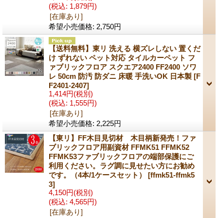
(税込
:
1,879円)
[在庫あり]
希望小売価格
:
2,750円
【送料無料】東リ 洗える 横ズレしない 置くだ
け ずれない ペット対応 タイルカーペット フ
ァブリックフロア スクエア2400 FF2400 ソワ
レ 50cm 防汚 防ダニ 床暖 手洗いOK 日本製
[F
F2401-2407]
1,414円
(税別)
(税込
:
1,555円)
[在庫あり]
希望小売価格
:
2,225円
【東リ】FF木目見切材 木目柄新発売！ファ
ブリックフロア用副資材 FFMK51 FFMK52
FFMK53ファブリックフロアの端部保護にご
利用ください。ラグ調に見せたい方にお勧め
です。（4本/1ケースセット）
[ffmk51-ffmk5
3]
4,150円
(税別)
(税込
:
4,565円)
[在庫あり]