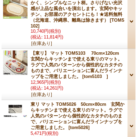
かく、シンプルなニット柄。さりげない光沢
感が上品な風合いを演出します。玄関やキッ
チン、お部屋のアクセントにも！★送料無料
（北海道、沖縄県、離島は除きます）
[TOM5
102]
10,740円
(税別)
(税込
:
11,814円)
[在庫あり]
【東リ】 マット TOM5103 70cm×120cm
玄関からキッチンまで使える東リのマット。
ラグで人気のパターンから個性的なカタチの
ものまで、バリエーションに富んだラインナ
ップをご用意しました。
[tom5103 ]
12,965円
(税別)
(税込
:
14,261円)
[在庫あり]
東リ マット TOM5026 50cm×80cm 玄関か
らキッチンまで使える東リのマット。ラグで
人気のパターンから個性的なカタチのものま
で、バリエーションに富んだラインナップを
ご用意しました。
[tom5026]
5,471円
(税別)