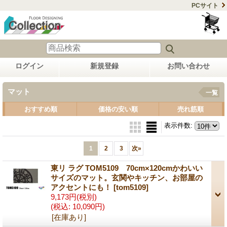
PCサイト
ログイン
新規登録
お問い合わせ
マット
一覧
おすすめ順
価格の安い順
売れ筋順
表示件数
:
1
2
3
次
»
東リ ラグ TOM5109 70cm×120cmかわいい
サイズのマット。玄関やキッチン、お部屋の
アクセントにも！
[tom5109]
9,173円
(税別)
(税込
:
10,090円)
[在庫あり]