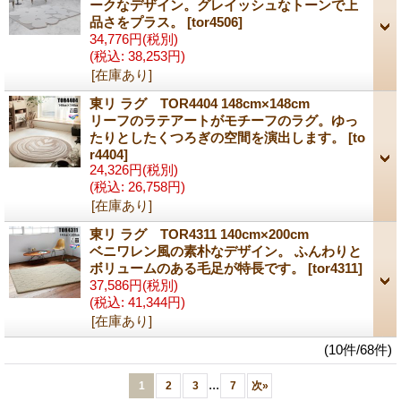
ークなデザイン。グレイッシュなトーンで上
品さをプラス。
[tor4506]
34,776円
(税別)
(税込
:
38,253円)
[在庫あり]
東リ ラグ TOR4404 148cm×148cm
リーフのラテアートがモチーフのラグ。ゆっ
たりとしたくつろぎの空間を演出します。
[to
r4404]
24,326円
(税別)
(税込
:
26,758円)
[在庫あり]
東リ ラグ TOR4311 140cm×200cm
ベニワレン風の素朴なデザイン。 ふんわりと
ボリュームのある毛足が特長です。
[tor4311]
37,586円
(税別)
(税込
:
41,344円)
[在庫あり]
(10件/68件)
...
1
2
3
7
次
»