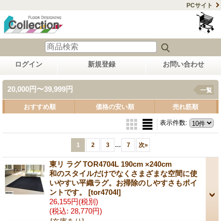
PCサイト
ログイン
新規登録
お問い合わせ
20,000円〜39,999円
一覧
おすすめ順
価格の安い順
売れ筋順
表示件数
:
...
1
2
3
7
次
»
東リ ラグ TOR4704L 190cm ×240cm
和のスタイルだけでなくさまざまな空間に使
いやすい平織ラグ。お掃除のしやすさもポイ
ントです。
[tor4704l]
26,155円
(税別)
(税込
:
28,770円)