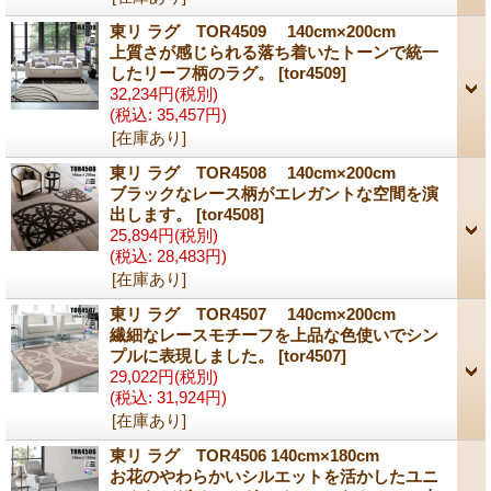
東リ ラグ TOR4509 140cm×200cm
上質さが感じられる落ち着いたトーンで統一
したリーフ柄のラグ。
[tor4509]
32,234円
(税別)
(税込
:
35,457円)
[在庫あり]
東リ ラグ TOR4508 140cm×200cm
ブラックなレース柄がエレガントな空間を演
出します。
[tor4508]
25,894円
(税別)
(税込
:
28,483円)
[在庫あり]
東リ ラグ TOR4507 140cm×200cm
繊細なレースモチーフを上品な色使いでシン
プルに表現しました。
[tor4507]
29,022円
(税別)
(税込
:
31,924円)
[在庫あり]
東リ ラグ TOR4506 140cm×180cm
お花のやわらかいシルエットを活かしたユニ