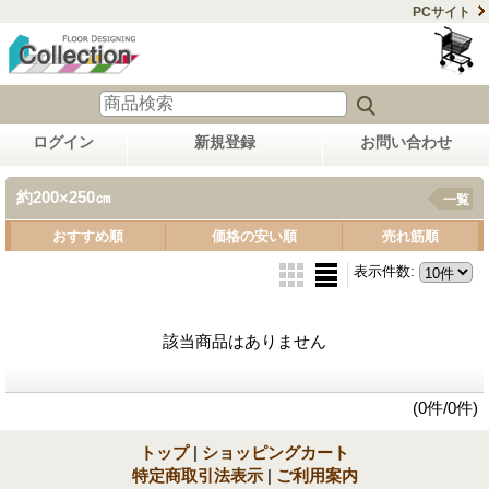
PCサイト
ログイン
新規登録
お問い合わせ
約200×250㎝
一覧
おすすめ順
価格の安い順
売れ筋順
表示件数
:
該当商品はありません
(0件/0件)
トップ
|
ショッピングカート
特定商取引法表示
|
ご利用案内